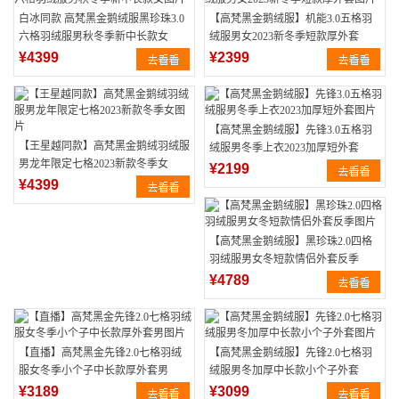
白冰同款 高梵黑金鹅绒服黑珍珠3.0
【高梵黑金鹅绒服】机能3.0五格羽
六格羽绒服男秋冬季新中长款女
绒服男女2023新冬季短款厚外套
¥4399
¥2399
【高梵黑金鹅绒服】先锋3.0五格羽
【王星越同款】高梵黑金鹅绒羽绒服
绒服男冬季上衣2023加厚短外套
男龙年限定七格2023新款冬季女
¥2199
¥4399
【高梵黑金鹅绒服】黑珍珠2.0四格
羽绒服男女冬短款情侣外套反季
¥4789
【直播】高梵黑金先锋2.0七格羽绒
【高梵黑金鹅绒服】先锋2.0七格羽
服女冬季小个子中长款厚外套男
绒服男冬加厚中长款小个子外套
¥3189
¥3099